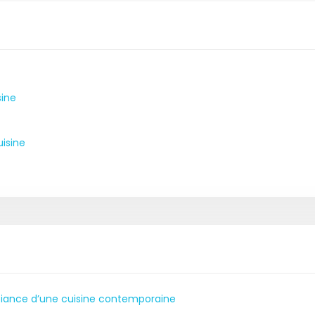
sine
uisine
biance d’une cuisine contemporaine