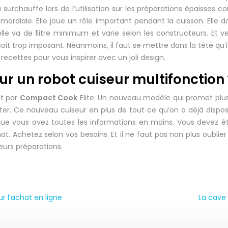
surchauffe lors de l’utilisation sur les préparations épaisses
mordiale. Elle joue un rôle important pendant la cuisson. Elle d
elle va de 1litre minimum et varie selon les constructeurs. Et v
l soit trop imposant. Néanmoins, il faut se mettre dans la tête qu
e recettes pour vous inspirer avec un joli design.
un robot cuiseur multifonction 
t par
Compact Cook
Elite. Un nouveau modèle qui promet plus
ater. Ce nouveau cuiseur en plus de tout ce qu’on a déjà dispo
que vous avez toutes les informations en mains. Vous devez êtr
Achetez selon vos besoins. Et il ne faut pas non plus oublier
ieurs préparations.
r l’achat en ligne
La cave 