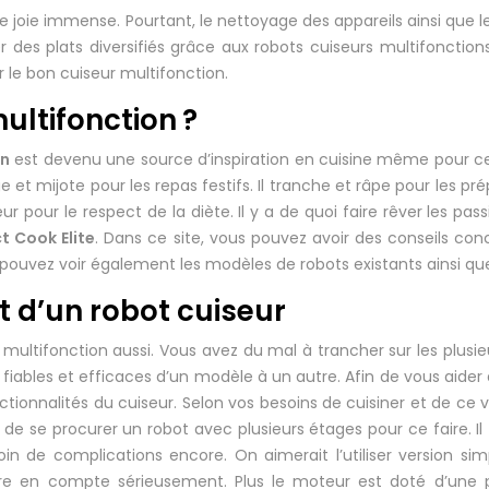
t une joie immense. Pourtant, le nettoyage des appareils ainsi 
r des plats diversifiés grâce aux robots cuiseurs multifonctio
r le bon cuiseur multifonction.
ultifonction ?
on
est devenu une source d’inspiration en cuisine même pour ceux
ge et mijote pour les repas festifs. Il tranche et râpe pour les pr
eur pour le respect de la diète. Il y a de quoi faire rêver les pas
 Cook Elite
. Dans ce site, vous pouvez avoir des conseils conce
 pouvez voir également les modèles de robots existants ainsi que
t d’un robot cuiseur
r multifonction aussi. Vous avez du mal à trancher sur les plusi
 fiables et efficaces d’un modèle à un autre. Afin de vous aider 
onctionnalités du cuiseur. Selon vos besoins de cuisiner et de ce
e se procurer un robot avec plusieurs étages pour ce faire. Il fau
in de complications encore. On aimerait l’utiliser version sim
e en compte sérieusement. Plus le moteur est doté d’une p